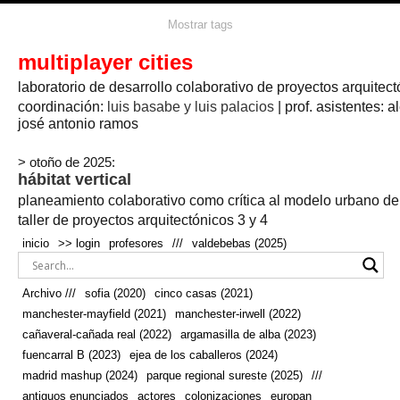
agua
agricultura
Mostrar tags
#propuestas
agricultura circular
aire
aislamiento
arboles
amapolas
arquitectura
arquitectura flexible
multiplayer cities
arquitectura textil
arte
axonometría
artesanía
artistas
badajoz
bicicletas
laboratorio de desarrollo colaborativo de proyectos arquitect
biodiversidad
biorrefinería
biotecnología
bloque lineal
cañada
bodega
botánica
caminos
camping
campo
coordinación:
bosque
luis basabe y luis palacios
| prof. asistentes: a
real
josé antonio ramos
cañaveral
canal
caravanas
casapatio
casas flotantes
castilla-la-mancha
cinco casas
.
ceramica
cincocasas
ciudad
> otoño de 2025:
comic
real
cocina
colaboración
colores
combinatoria
comunidad
hábitat vertical
conexiones
autonoma
conectar
confinamiento
contaminacion
cultivo
cooperativa
crecimiento
deporte
planeamiento colaborativo como crítica al modelo urbano d
cueva
cultivos
don
ecosistema
embalse
quijote
ejea de los caballeros
energías
taller de proyectos arquitectónicos 3 y 4
enterrado
renovables
espacio social
espacio verde
especies
inicio
>> login
profesores
///
valdebebas (2025)
europan
estructura
fachada
fauna
excavado
extensivo
fernández del amo
flexibilidad
festival
fiesta
fotomontaje
Archivo ///
sofia (2020)
cinco casas (2021)
fuencarral b
gastronomía
geologia
geometrización curvas de
manchester-mayfield (2021)
manchester-irwell (2022)
habitat
hábitat
nivel
grúas
habitar
hotel
huesca
cañaveral-cañada real (2022)
argamasilla de alba (2023)
infraestructura
invernadero
jardin
inmigración
instalaciones
fuencarral B (2023)
ejea de los caballeros (2024)
laguna
lineal
madrid
madera
línea del tiempo
longitudinal
madrid mashup (2024)
parque regional sureste (2025)
///
manchester
mapeo
mayfield
marihuana
meditación
antiguos enunciados
actores
colonizaciones
europan