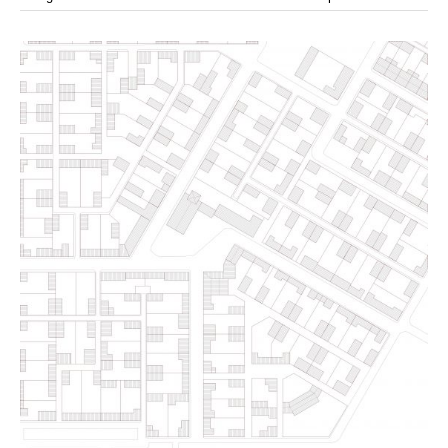
modular
modulos
modulo
mercado
modulación
módulo
módulos
movimiento
música
monasterio
movilidad
mujeres
naturaleza
paisaje
negociaciones
nómada
nucleos
olivos
paisaje productivo
pasarelas
paneles solares
paragüas
parking
producción
plantas
pintura
plegable
prefabricado
presa
private
pueblo de
productivo
protección de los ecosistemas
colonización
recorrido
rave
regadío
regeneración
ruinas
rio
social
remolacha
retiro
ruina
sistema
sociedad
tejido
tecnología
sostenibilidad
sota
sombra
telas
torre
temporeros
territorio
tierra
temporalidad
tiempo
torres
turismo
trama urbana
urbanismo
trabajo
transporte
vegetacion
vegetación
viñedos
vino
visión
vertedero
vivienda
vision
vivienda en
vivienda adosada
vivienda temporal
vivienda minima
altura
vivienda social
yoga