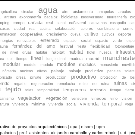
agua
aislamiento
arboles
agricultura circular
aire
amapolas
axonometría
bicicletas
a
artistas
badajoz
biodiversidad
biorrefinería
bi
cañada real
mping
campo
cañaveral
canal
caravanas
casapatio
cas
comic
ocasas
ciudad real
cocina
colaboración
colores
combinatoria
cultivo
cooperativa
crecimiento
deporte
aminacion
cueva
cultivos
enterrado
energías renovables
espacio social
espacio verde
espe
fernández del amo
flexibilidad
fauna
festival
fiesta
fotomontaje
habitat
infraestr
hábitat
s de nivel
grúas
habitar
hotel
huesca
mancheste
lineal
madrid
madera
nea del tiempo
longitudinal
modular
modulos
módulos
modulo
módulo
monasterio
movilid
paisaje
paisaje productivo
nómada
nucleos
olivos
paneles solare
productivo
producción
bricado
presa
private
protección de lo
ruinas
rrido
rio
regadío
regeneración
remolacha
retiro
ruina
s
tejido
a
temporeros
territorio
tierra
telas
temporalidad
tiempo
vegetacion
vegetación
banismo
viñedos
vino
visión
vertedero
vivienda temporal
vivienda minima
ltura
vivienda social
yoga
orativo de proyectos arquitectónicos |
dpa
|
etsam
|
upm
 palacios
| prof. asistentes: alejandro caraballo y carlos rebolo | u.d. j