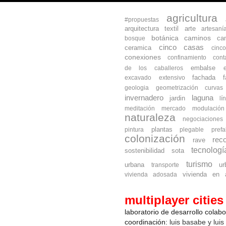
agricultura
#propuestas
arquitectura textil
arte
artesaní
botánica
caminos
ca
bosque
cinco casas
ceramica
cinc
conexiones
confinamiento
cont
embalse
de los caballeros
fachada
excavado
extensivo
geologia
geometrización curva
invernadero
laguna
jardin
lí
meditación
mercado
modulación
naturaleza
negociaciones
plantas
pintura
plegable
prefa
colonización
reco
rave
tecnologí
sostenibilidad
sota
turismo
urbana
ur
transporte
vivienda en a
vivienda adosada
multiplayer cities
laboratorio de desarrollo colab
coordinación:
luis basabe y luis