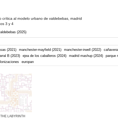
 crítica al modelo urbano de valdebebas, madrid
cos 3 y 4
valdebebas (2025)
asas (2021)
manchester-mayfield (2021)
manchester-irwell (2022)
cañaveral
arral B (2023)
ejea de los caballeros (2024)
madrid mashup (2024)
parque r
lonizaciones
europan
THE LABYRINTH