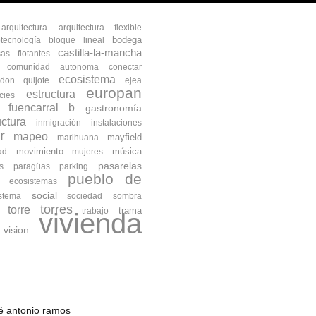
arquitectura
arquitectura flexible
bodega
otecnología
bloque lineal
castilla-la-mancha
as flotantes
comunidad autonoma
conectar
ecosistema
don quijote
ejea
europan
estructura
cies
fuencarral b
gastronomía
uctura
inmigración
instalaciones
r
mapeo
mayfield
marihuana
movimiento
música
ad
mujeres
pasarelas
s
paragüas
parking
pueblo de
s ecosistemas
social
istema
sociedad
sombra
torres
torre
trama
trabajo
vivienda
vision
osé antonio ramos