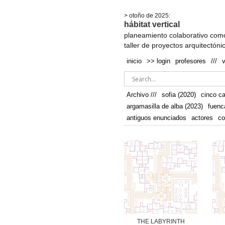
.
> otoño de 2025:
hábitat vertical
planeamiento colaborativo como
taller de proyectos arquitectóni
inicio
>> login
profesores
///
Archivo ///
sofia (2020)
cinco c
argamasilla de alba (2023)
fuenc
antiguos enunciados
actores
co
THE LABYRINTH