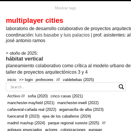
agua
agricultura
Mostrar tags
#propuestas
agricultura circular
aire
aislamiento
arboles
amapolas
arquitectura
arquitectura flexible
multiplayer cities
arquitectura textil
arte
axonometría
artesanía
artistas
badajoz
bicicletas
laboratorio de desarrollo colaborativo de proyectos arquitect
biodiversidad
biorrefinería
biotecnología
bloque lineal
cañada
bodega
botánica
caminos
camping
campo
coordinación:
bosque
luis basabe y luis palacios
| prof. asistentes: a
real
josé antonio ramos
cañaveral
canal
caravanas
casapatio
casas flotantes
castilla-la-mancha
cinco casas
.
ceramica
cincocasas
ciudad
> otoño de 2025:
comic
real
cocina
colaboración
colores
combinatoria
comunidad
hábitat vertical
conexiones
autonoma
conectar
confinamiento
contaminacion
cultivo
cooperativa
crecimiento
deporte
planeamiento colaborativo como crítica al modelo urbano d
cueva
cultivos
don
ecosistema
embalse
quijote
ejea de los caballeros
energías
taller de proyectos arquitectónicos 3 y 4
enterrado
renovables
espacio social
espacio verde
especies
inicio
>> login
profesores
///
valdebebas (2025)
europan
estructura
fachada
fauna
excavado
extensivo
fernández del amo
flexibilidad
festival
fiesta
fotomontaje
Archivo ///
sofia (2020)
cinco casas (2021)
fuencarral b
gastronomía
geologia
geometrización curvas de
manchester-mayfield (2021)
manchester-irwell (2022)
habitat
hábitat
nivel
grúas
habitar
hotel
huesca
cañaveral-cañada real (2022)
argamasilla de alba (2023)
infraestructura
invernadero
jardin
inmigración
instalaciones
fuencarral B (2023)
ejea de los caballeros (2024)
laguna
lineal
madrid
madera
línea del tiempo
longitudinal
madrid mashup (2024)
parque regional sureste (2025)
///
manchester
mapeo
mayfield
marihuana
meditación
antiguos enunciados
actores
colonizaciones
europan