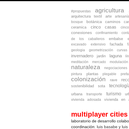
agricultura
#propuestas
arquitectura textil
arte
artesaní
botánica
caminos
ca
bosque
cinco casas
ceramica
cinc
conexiones
confinamiento
cont
embalse
de los caballeros
fachada
excavado
extensivo
geologia
geometrización curva
invernadero
laguna
jardin
lí
meditación
mercado
modulación
naturaleza
negociaciones
plantas
pintura
plegable
prefa
colonización
reco
rave
tecnologí
sostenibilidad
sota
turismo
urbana
ur
transporte
vivienda en a
vivienda adosada
multiplayer cities
laboratorio de desarrollo colab
coordinación:
luis basabe y luis