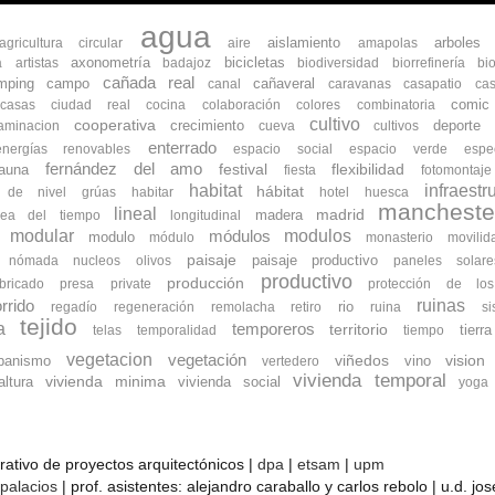
agua
aislamiento
arboles
agricultura circular
aire
amapolas
axonometría
bicicletas
a
artistas
badajoz
biodiversidad
biorrefinería
bi
cañada real
mping
campo
cañaveral
canal
caravanas
casapatio
cas
comic
ocasas
ciudad real
cocina
colaboración
colores
combinatoria
cultivo
cooperativa
crecimiento
deporte
aminacion
cueva
cultivos
enterrado
energías renovables
espacio social
espacio verde
espe
fernández del amo
flexibilidad
fauna
festival
fiesta
fotomontaje
habitat
infraestr
hábitat
s de nivel
grúas
habitar
hotel
huesca
mancheste
lineal
madrid
madera
nea del tiempo
longitudinal
modular
modulos
módulos
modulo
módulo
monasterio
movilid
paisaje
paisaje productivo
nómada
nucleos
olivos
paneles solare
productivo
producción
bricado
presa
private
protección de lo
ruinas
rrido
rio
regadío
regeneración
remolacha
retiro
ruina
s
tejido
a
temporeros
territorio
tierra
telas
temporalidad
tiempo
vegetacion
vegetación
banismo
viñedos
vino
vision
vertedero
vivienda temporal
vivienda minima
ltura
vivienda social
yoga
orativo de proyectos arquitectónicos |
dpa
|
etsam
|
upm
 palacios
| prof. asistentes: alejandro caraballo y carlos rebolo | u.d. j