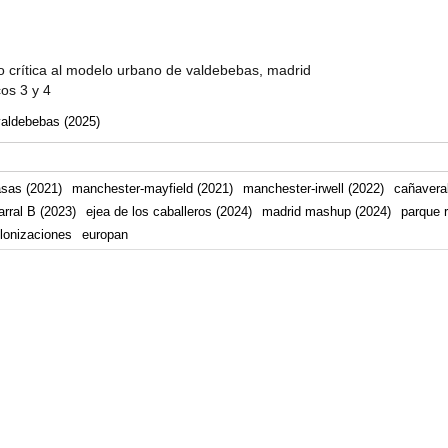
 crítica al modelo urbano de valdebebas, madrid
cos 3 y 4
valdebebas (2025)
asas (2021)
manchester-mayfield (2021)
manchester-irwell (2022)
cañaveral
arral B (2023)
ejea de los caballeros (2024)
madrid mashup (2024)
parque r
lonizaciones
europan