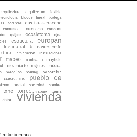
arquitectura
arquitectura flexible
bodega
otecnología
bloque lineal
castilla-la-mancha
as flotantes
comunidad autonoma
conectar
ecosistema
don quijote
ejea
europan
estructura
cies
fuencarral b
gastronomía
uctura
inmigración
instalaciones
r
mapeo
mayfield
marihuana
movimiento
música
ad
mujeres
pasarelas
s
paragüas
parking
pueblo de
s ecosistemas
social
istema
sociedad
sombra
torres
torre
trama
trabajo
vivienda
visión
osé antonio ramos