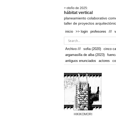
.
> otoño de 2025:
hábitat vertical
planeamiento colaborativo como
taller de proyectos arquitectóni
inicio
>> login
profesores
///
Archivo ///
sofia (2020)
cinco c
argamasilla de alba (2023)
fuenc
antiguos enunciados
actores
co
HIKIKOMORI