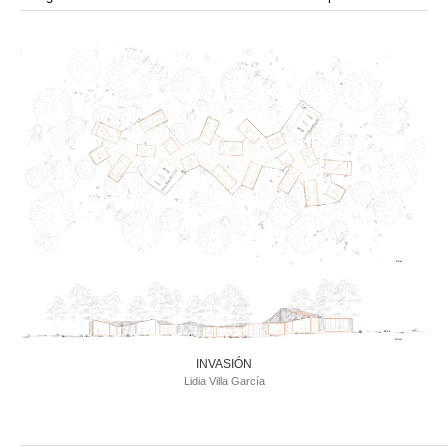
modular
módulos
modulo
mercado
modulación
módulo
modulos
movimiento
música
monasterio
movilidad
mujeres
naturaleza
paisaje
negociaciones
nómada
nucleos
olivos
paisaje productivo
pasarelas
paneles solares
paragüas
parking
producción
plantas
pintura
plegable
prefabricado
presa
private
pueblo de
productivo
protección de los ecosistemas
colonización
recorrido
rave
regadío
regeneración
ruinas
rio
social
remolacha
retiro
ruina
sistema
sociedad
tejido
tecnología
sostenibilidad
sota
sombra
telas
torre
temporeros
territorio
tierra
temporalidad
tiempo
torres
turismo
trama urbana
urbanismo
trabajo
transporte
vegetacion
vegetación
viñedos
vino
visión
vertedero
vivienda
vision
vivienda en
vivienda adosada
vivienda temporal
vivienda minima
altura
vivienda social
INVASIÓN
yoga
Lidia Villa García