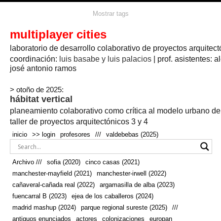
agua
agricultura
Mostrar tags
#propuestas
agricultura circular
aire
aislamiento
arboles
amapolas
arquitectura
arquitectura flexible
multiplayer cities
arquitectura textil
arte
axonometría
artesanía
artistas
badajoz
bicicletas
laboratorio de desarrollo colaborativo de proyectos arquitect
biodiversidad
biorrefinería
biotecnología
bloque lineal
cañada
bodega
botánica
caminos
camping
campo
coordinación:
bosque
luis basabe y luis palacios
| prof. asistentes: a
real
josé antonio ramos
cañaveral
canal
caravanas
casapatio
casas flotantes
castilla-la-mancha
cinco casas
.
ceramica
cincocasas
ciudad
> otoño de 2025:
comic
real
cocina
colaboración
colores
combinatoria
comunidad
hábitat vertical
conexiones
autonoma
conectar
confinamiento
contaminacion
cultivo
cooperativa
crecimiento
deporte
planeamiento colaborativo como crítica al modelo urbano d
cueva
cultivos
don
ecosistema
embalse
quijote
ejea de los caballeros
energías
taller de proyectos arquitectónicos 3 y 4
enterrado
renovables
espacio social
espacio verde
especies
inicio
>> login
profesores
///
valdebebas (2025)
europan
estructura
fachada
fauna
excavado
extensivo
fernández del amo
flexibilidad
festival
fiesta
fotomontaje
Archivo ///
sofia (2020)
cinco casas (2021)
fuencarral b
gastronomía
geologia
geometrización curvas de
manchester-mayfield (2021)
manchester-irwell (2022)
habitat
hábitat
nivel
grúas
habitar
hotel
huesca
cañaveral-cañada real (2022)
argamasilla de alba (2023)
infraestructura
invernadero
jardin
inmigración
instalaciones
fuencarral B (2023)
ejea de los caballeros (2024)
laguna
lineal
madrid
madera
línea del tiempo
longitudinal
madrid mashup (2024)
parque regional sureste (2025)
///
manchester
mapeo
mayfield
marihuana
meditación
antiguos enunciados
actores
colonizaciones
europan