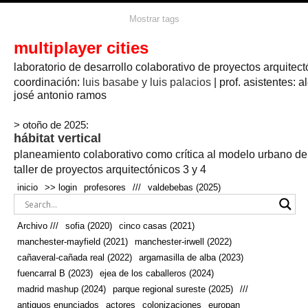
agua
agricultura
Mostrar tags
#propuestas
agricultura circular
aire
aislamiento
arboles
amapolas
arquitectura
arquitectura flexible
multiplayer cities
arquitectura textil
arte
axonometría
artesanía
artistas
badajoz
bicicletas
laboratorio de desarrollo colaborativo de proyectos arquitect
biodiversidad
biorrefinería
biotecnología
bloque lineal
cañada
bodega
botánica
caminos
camping
campo
coordinación:
bosque
luis basabe y luis palacios
| prof. asistentes: a
real
josé antonio ramos
cañaveral
canal
caravanas
casapatio
casas flotantes
castilla-la-mancha
cinco casas
.
ceramica
cincocasas
ciudad
> otoño de 2025:
comic
real
cocina
colaboración
colores
combinatoria
comunidad
hábitat vertical
conexiones
autonoma
conectar
confinamiento
contaminacion
cultivo
cooperativa
crecimiento
deporte
planeamiento colaborativo como crítica al modelo urbano d
cueva
cultivos
don
ecosistema
embalse
quijote
ejea de los caballeros
energías
taller de proyectos arquitectónicos 3 y 4
enterrado
renovables
espacio social
espacio verde
especies
inicio
>> login
profesores
///
valdebebas (2025)
europan
estructura
fachada
fauna
excavado
extensivo
fernández del amo
flexibilidad
festival
fiesta
fotomontaje
Archivo ///
sofia (2020)
cinco casas (2021)
fuencarral b
gastronomía
geologia
geometrización curvas de
manchester-mayfield (2021)
manchester-irwell (2022)
habitat
hábitat
nivel
grúas
habitar
hotel
huesca
cañaveral-cañada real (2022)
argamasilla de alba (2023)
infraestructura
invernadero
jardin
inmigración
instalaciones
fuencarral B (2023)
ejea de los caballeros (2024)
laguna
lineal
madrid
madera
línea del tiempo
longitudinal
madrid mashup (2024)
parque regional sureste (2025)
///
manchester
mapeo
mayfield
marihuana
meditación
antiguos enunciados
actores
colonizaciones
europan