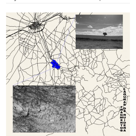
modular
módulos
modulo
mercado
modulación
módulo
modulos
movimiento
música
monasterio
movilidad
mujeres
naturaleza
paisaje
negociaciones
nómada
nucleos
olivos
paisaje productivo
pasarelas
paneles solares
paragüas
parking
producción
plantas
pintura
plegable
prefabricado
presa
private
pueblo de
productivo
protección de los ecosistemas
colonización
recorrido
rave
regadío
regeneración
ruinas
rio
social
remolacha
retiro
ruina
sistema
sociedad
tejido
tecnología
sostenibilidad
sota
sombra
telas
torre
temporeros
territorio
tierra
temporalidad
tiempo
torres
turismo
trama urbana
urbanismo
trabajo
transporte
vegetacion
vegetación
viñedos
vino
visión
vertedero
vivienda
vision
vivienda en
vivienda adosada
vivienda temporal
vivienda minima
altura
vivienda social
yoga