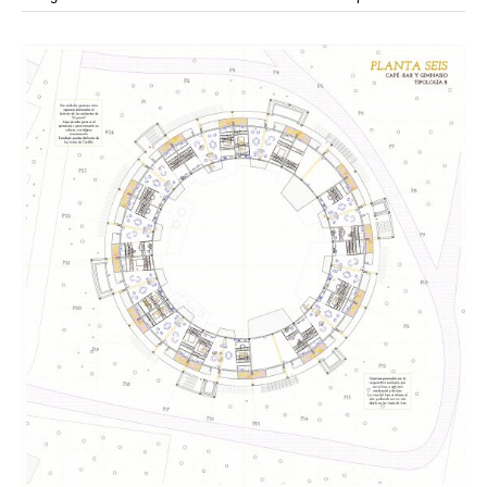
modular
módulos
modulo
mercado
modulación
módulo
modulos
movimiento
música
monasterio
movilidad
mujeres
naturaleza
paisaje
negociaciones
nómada
nucleos
olivos
paisaje productivo
pasarelas
paneles solares
paragüas
parking
producción
plantas
pintura
plegable
prefabricado
presa
private
pueblo de
productivo
protección de los ecosistemas
colonización
recorrido
rave
regadío
regeneración
ruinas
rio
social
remolacha
retiro
ruina
sistema
sociedad
tejido
tecnología
sostenibilidad
sota
sombra
telas
torre
temporeros
territorio
tierra
temporalidad
tiempo
torres
turismo
trama urbana
urbanismo
trabajo
transporte
vegetacion
vegetación
viñedos
vino
vision
vertedero
vivienda
visión
vivienda en
vivienda adosada
vivienda temporal
vivienda minima
altura
vivienda social
yoga