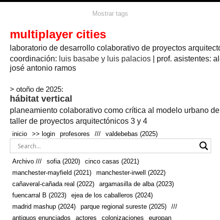
agua
agricultura
Mostrar tags
#propuestas
agricultura circular
aire
aislamiento
arboles
amapolas
arquitectura
arquitectura flexible
multiplayer cities
arquitectura textil
arte
axonometría
artesanía
artistas
badajoz
bicicletas
laboratorio de desarrollo colaborativo de proyectos arquitect
biodiversidad
biorrefinería
biotecnología
bloque lineal
cañada
bodega
botánica
caminos
camping
campo
coordinación:
bosque
luis basabe y luis palacios
| prof. asistentes: a
real
josé antonio ramos
cañaveral
canal
caravanas
casapatio
casas flotantes
castilla-la-mancha
cinco casas
.
ceramica
cincocasas
ciudad
> otoño de 2025:
comic
real
cocina
colaboración
colores
combinatoria
comunidad
hábitat vertical
conexiones
autonoma
conectar
confinamiento
contaminacion
cultivo
cooperativa
crecimiento
deporte
planeamiento colaborativo como crítica al modelo urbano d
cueva
cultivos
don
ecosistema
embalse
quijote
ejea de los caballeros
energías
taller de proyectos arquitectónicos 3 y 4
enterrado
renovables
espacio social
espacio verde
especies
inicio
>> login
profesores
///
valdebebas (2025)
europan
estructura
fachada
fauna
excavado
extensivo
fernández del amo
flexibilidad
festival
fiesta
fotomontaje
Archivo ///
sofia (2020)
cinco casas (2021)
fuencarral b
gastronomía
geologia
geometrización curvas de
manchester-mayfield (2021)
manchester-irwell (2022)
habitat
hábitat
nivel
grúas
habitar
hotel
huesca
cañaveral-cañada real (2022)
argamasilla de alba (2023)
infraestructura
invernadero
jardin
inmigración
instalaciones
fuencarral B (2023)
ejea de los caballeros (2024)
laguna
lineal
madrid
madera
línea del tiempo
longitudinal
madrid mashup (2024)
parque regional sureste (2025)
///
manchester
mapeo
mayfield
marihuana
meditación
antiguos enunciados
actores
colonizaciones
europan