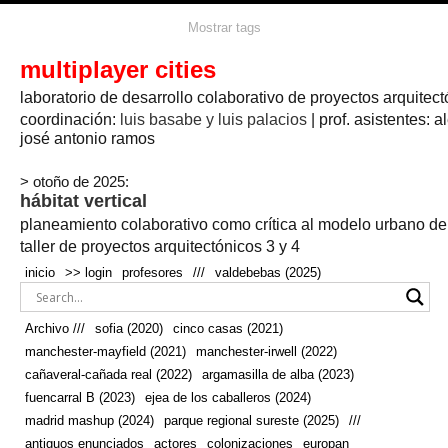
agua
agricultura
Mostrar tags
#propuestas
agricultura circular
aire
aislamiento
arboles
amapolas
arquitectura
arquitectura flexible
multiplayer cities
arquitectura textil
arte
axonometría
artesanía
artistas
badajoz
bicicletas
laboratorio de desarrollo colaborativo de proyectos arquitect
biodiversidad
biorrefinería
biotecnología
bloque lineal
cañada
bodega
botánica
caminos
camping
campo
coordinación:
bosque
luis basabe y luis palacios
| prof. asistentes: a
real
josé antonio ramos
cañaveral
canal
caravanas
casapatio
casas flotantes
castilla-la-mancha
cinco casas
.
ceramica
cincocasas
ciudad
> otoño de 2025:
comic
real
cocina
colaboración
colores
combinatoria
comunidad
hábitat vertical
conexiones
autonoma
conectar
confinamiento
contaminacion
cultivo
cooperativa
crecimiento
deporte
planeamiento colaborativo como crítica al modelo urbano d
cueva
cultivos
don
ecosistema
embalse
quijote
ejea de los caballeros
energías
taller de proyectos arquitectónicos 3 y 4
enterrado
renovables
espacio social
espacio verde
especies
inicio
>> login
profesores
///
valdebebas (2025)
europan
estructura
fachada
fauna
excavado
extensivo
fernández del amo
flexibilidad
festival
fiesta
fotomontaje
Archivo ///
sofia (2020)
cinco casas (2021)
fuencarral b
gastronomía
geologia
geometrización curvas de
manchester-mayfield (2021)
manchester-irwell (2022)
habitat
hábitat
nivel
grúas
habitar
hotel
huesca
cañaveral-cañada real (2022)
argamasilla de alba (2023)
infraestructura
invernadero
jardin
inmigración
instalaciones
fuencarral B (2023)
ejea de los caballeros (2024)
laguna
lineal
madrid
madera
línea del tiempo
longitudinal
madrid mashup (2024)
parque regional sureste (2025)
///
manchester
mapeo
mayfield
marihuana
meditación
antiguos enunciados
actores
colonizaciones
europan