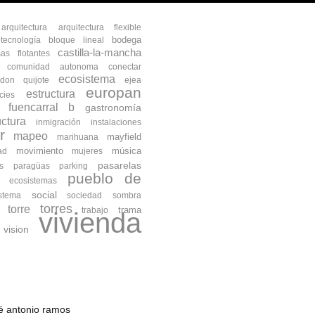
arquitectura
arquitectura flexible
bodega
otecnología
bloque lineal
castilla-la-mancha
as flotantes
comunidad autonoma
conectar
ecosistema
don quijote
ejea
europan
estructura
cies
fuencarral b
gastronomía
uctura
inmigración
instalaciones
r
mapeo
mayfield
marihuana
movimiento
música
ad
mujeres
pasarelas
s
paragüas
parking
pueblo de
s ecosistemas
social
istema
sociedad
sombra
torres
torre
trama
trabajo
vivienda
vision
osé antonio ramos