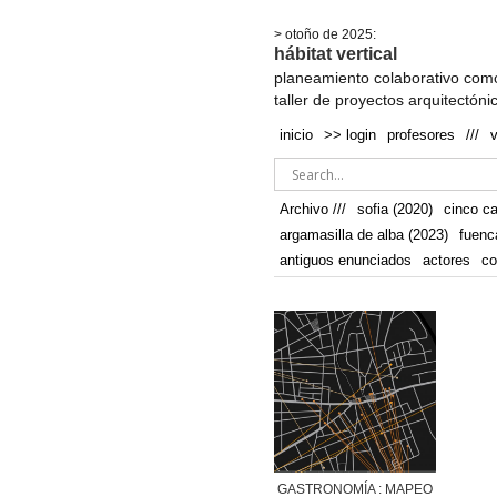
.
> otoño de 2025:
hábitat vertical
planeamiento colaborativo como
taller de proyectos arquitectóni
inicio
>> login
profesores
///
Archivo ///
sofia (2020)
cinco c
argamasilla de alba (2023)
fuenc
antiguos enunciados
actores
co
GASTRONOMÍA : MAPEO