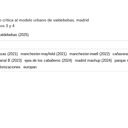
 crítica al modelo urbano de valdebebas, madrid
cos 3 y 4
valdebebas (2025)
asas (2021)
manchester-mayfield (2021)
manchester-irwell (2022)
cañaveral
arral B (2023)
ejea de los caballeros (2024)
madrid mashup (2024)
parque r
lonizaciones
europan