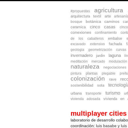
agricultura
#propuestas
arquitectura textil
arte
artesaní
botánica
caminos
ca
bosque
cinco casas
ceramica
cinc
conexiones
confinamiento
cont
embalse
de los caballeros
fachada
excavado
extensivo
geologia
geometrización curva
invernadero
laguna
jardin
lí
meditación
mercado
modulación
naturaleza
negociaciones
plantas
pintura
plegable
prefa
colonización
reco
rave
tecnologí
sostenibilidad
sota
turismo
urbana
ur
transporte
vivienda en a
vivienda adosada
multiplayer cities
laboratorio de desarrollo colab
coordinación:
luis basabe y luis