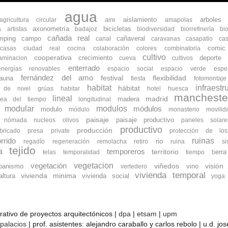
agua
aislamiento
arboles
agricultura circular
aire
amapolas
axonometría
bicicletas
a
artistas
badajoz
biodiversidad
biorrefinería
bi
cañada real
mping
campo
cañaveral
canal
caravanas
casapatio
cas
comic
ocasas
ciudad real
cocina
colaboración
colores
combinatoria
cultivo
cooperativa
crecimiento
deporte
aminacion
cueva
cultivos
enterrado
energías renovables
espacio social
espacio verde
espe
fernández del amo
flexibilidad
fauna
festival
fiesta
fotomontaje
habitat
infraestr
hábitat
s de nivel
grúas
habitar
hotel
huesca
mancheste
lineal
madrid
madera
nea del tiempo
longitudinal
modular
modulos
módulos
modulo
módulo
monasterio
movilid
paisaje
paisaje productivo
nómada
nucleos
olivos
paneles solare
productivo
producción
bricado
presa
private
protección de lo
ruinas
rrido
rio
regadío
regeneración
remolacha
retiro
ruina
s
tejido
a
temporeros
territorio
tierra
telas
temporalidad
tiempo
vegetacion
vegetación
banismo
viñedos
vino
visión
vertedero
vivienda temporal
vivienda minima
ltura
vivienda social
yoga
orativo de proyectos arquitectónicos |
dpa
|
etsam
|
upm
 palacios
| prof. asistentes: alejandro caraballo y carlos rebolo | u.d. j