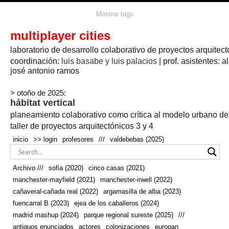
agua
agricultura
Mostrar tags
#propuestas
agricultura circular
aire
aislamiento
arboles
amapolas
arquitectura
arquitectura flexible
multiplayer cities
arquitectura textil
arte
axonometría
artesanía
artistas
badajoz
bicicletas
laboratorio de desarrollo colaborativo de proyectos arquitect
biodiversidad
biorrefinería
biotecnología
bloque lineal
cañada
bodega
botánica
caminos
camping
campo
coordinación:
bosque
luis basabe y luis palacios
| prof. asistentes: a
real
josé antonio ramos
cañaveral
canal
caravanas
casapatio
casas flotantes
castilla-la-mancha
cinco casas
.
ceramica
cincocasas
ciudad
> otoño de 2025:
comic
real
cocina
colaboración
colores
combinatoria
comunidad
hábitat vertical
conexiones
autonoma
conectar
confinamiento
contaminacion
cultivo
cooperativa
crecimiento
deporte
planeamiento colaborativo como crítica al modelo urbano d
cueva
cultivos
don
ecosistema
embalse
quijote
ejea de los caballeros
energías
taller de proyectos arquitectónicos 3 y 4
enterrado
renovables
espacio social
espacio verde
especies
inicio
>> login
profesores
///
valdebebas (2025)
europan
estructura
fachada
fauna
excavado
extensivo
fernández del amo
flexibilidad
festival
fiesta
fotomontaje
Archivo ///
sofia (2020)
cinco casas (2021)
fuencarral b
gastronomía
geologia
geometrización curvas de
manchester-mayfield (2021)
manchester-irwell (2022)
habitat
hábitat
nivel
grúas
habitar
hotel
huesca
cañaveral-cañada real (2022)
argamasilla de alba (2023)
infraestructura
invernadero
jardin
inmigración
instalaciones
fuencarral B (2023)
ejea de los caballeros (2024)
laguna
lineal
madrid
madera
línea del tiempo
longitudinal
madrid mashup (2024)
parque regional sureste (2025)
///
manchester
mapeo
mayfield
marihuana
meditación
antiguos enunciados
actores
colonizaciones
europan