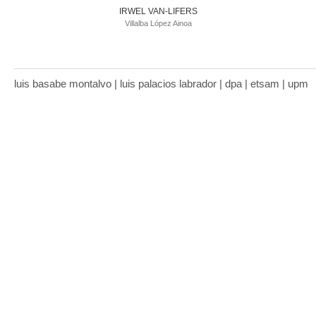
IRWEL VAN-LIFERS
Villalba López Ainoa
luis basabe montalvo | luis palacios labrador | dpa | etsam | upm