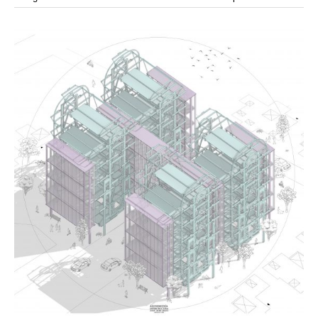
modular
modulos
modulo
mercado
modulación
módulo
módulos
movimiento
música
monasterio
movilidad
mujeres
naturaleza
paisaje
negociaciones
nómada
nucleos
olivos
paisaje productivo
pasarelas
paneles solares
paragüas
parking
producción
plantas
pintura
plegable
prefabricado
presa
private
pueblo de
productivo
protección de los ecosistemas
colonización
recorrido
rave
regadío
regeneración
ruinas
rio
social
remolacha
retiro
ruina
sistema
sociedad
tejido
tecnología
sostenibilidad
sota
sombra
telas
torre
temporeros
territorio
tierra
temporalidad
tiempo
torres
turismo
trama urbana
urbanismo
trabajo
transporte
vegetacion
vegetación
viñedos
vino
visión
vertedero
vivienda
vision
vivienda en
vivienda adosada
vivienda temporal
vivienda minima
altura
vivienda social
yoga