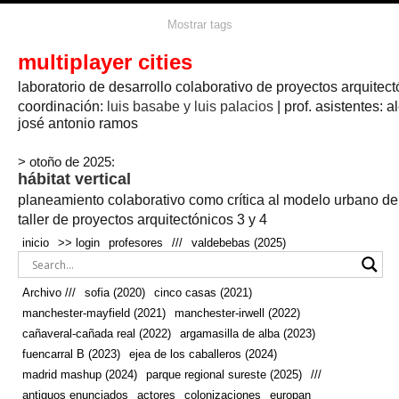
agua
agricultura
Mostrar tags
#propuestas
agricultura circular
aire
aislamiento
arboles
amapolas
arquitectura
arquitectura flexible
multiplayer cities
arquitectura textil
arte
axonometría
artesanía
artistas
badajoz
bicicletas
laboratorio de desarrollo colaborativo de proyectos arquitect
biodiversidad
biorrefinería
biotecnología
bloque lineal
cañada
bodega
botánica
caminos
camping
campo
coordinación:
bosque
luis basabe y luis palacios
| prof. asistentes: a
real
josé antonio ramos
cañaveral
canal
caravanas
casapatio
casas flotantes
castilla-la-mancha
cinco casas
.
ceramica
cincocasas
ciudad
> otoño de 2025:
comic
real
cocina
colaboración
colores
combinatoria
comunidad
hábitat vertical
conexiones
autonoma
conectar
confinamiento
contaminacion
cultivo
cooperativa
crecimiento
deporte
planeamiento colaborativo como crítica al modelo urbano d
cueva
cultivos
don
ecosistema
embalse
quijote
ejea de los caballeros
energías
taller de proyectos arquitectónicos 3 y 4
enterrado
renovables
espacio social
espacio verde
especies
inicio
>> login
profesores
///
valdebebas (2025)
europan
estructura
fachada
fauna
excavado
extensivo
fernández del amo
flexibilidad
festival
fiesta
fotomontaje
Archivo ///
sofia (2020)
cinco casas (2021)
fuencarral b
gastronomía
geologia
geometrización curvas de
manchester-mayfield (2021)
manchester-irwell (2022)
habitat
hábitat
nivel
grúas
habitar
hotel
huesca
cañaveral-cañada real (2022)
argamasilla de alba (2023)
infraestructura
invernadero
jardin
inmigración
instalaciones
fuencarral B (2023)
ejea de los caballeros (2024)
laguna
lineal
madrid
madera
línea del tiempo
longitudinal
madrid mashup (2024)
parque regional sureste (2025)
///
manchester
mapeo
mayfield
marihuana
meditación
antiguos enunciados
actores
colonizaciones
europan