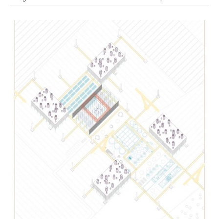
modular
módulos
modulo
mercado
modulación
módulo
modulos
movimiento
música
monasterio
movilidad
mujeres
naturaleza
paisaje
negociaciones
nómada
nucleos
olivos
paisaje productivo
pasarelas
paneles solares
paragüas
parking
producción
plantas
pintura
plegable
prefabricado
presa
private
pueblo de
productivo
protección de los ecosistemas
colonización
recorrido
rave
regadío
regeneración
ruinas
rio
social
remolacha
retiro
ruina
sistema
sociedad
tejido
tecnología
sostenibilidad
sota
sombra
telas
torre
temporeros
territorio
tierra
temporalidad
tiempo
torres
turismo
trama urbana
urbanismo
trabajo
transporte
vegetacion
vegetación
viñedos
vino
visión
vertedero
vivienda
vision
vivienda en
vivienda adosada
vivienda temporal
vivienda minima
altura
vivienda social
yoga