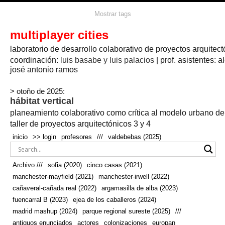
agua
agricultura
Mostrar tags
#propuestas
agricultura circular
aire
aislamiento
arboles
amapolas
arquitectura
arquitectura flexible
multiplayer cities
arquitectura textil
arte
axonometría
artesanía
artistas
badajoz
bicicletas
laboratorio de desarrollo colaborativo de proyectos arquitect
biodiversidad
biorrefinería
biotecnología
bloque lineal
cañada
bodega
botánica
caminos
camping
campo
coordinación:
bosque
luis basabe y luis palacios
| prof. asistentes: a
real
josé antonio ramos
cañaveral
canal
caravanas
casapatio
casas flotantes
castilla-la-mancha
cinco casas
.
ceramica
cincocasas
ciudad
> otoño de 2025:
comic
real
cocina
colaboración
colores
combinatoria
comunidad
hábitat vertical
conexiones
autonoma
conectar
confinamiento
contaminacion
cultivo
cooperativa
crecimiento
deporte
planeamiento colaborativo como crítica al modelo urbano d
cueva
cultivos
don
ecosistema
embalse
quijote
ejea de los caballeros
energías
taller de proyectos arquitectónicos 3 y 4
enterrado
renovables
espacio social
espacio verde
especies
inicio
>> login
profesores
///
valdebebas (2025)
europan
estructura
fachada
fauna
excavado
extensivo
fernández del amo
flexibilidad
festival
fiesta
fotomontaje
Archivo ///
sofia (2020)
cinco casas (2021)
fuencarral b
gastronomía
geologia
geometrización curvas de
manchester-mayfield (2021)
manchester-irwell (2022)
habitat
hábitat
nivel
grúas
habitar
hotel
huesca
cañaveral-cañada real (2022)
argamasilla de alba (2023)
infraestructura
invernadero
jardin
inmigración
instalaciones
fuencarral B (2023)
ejea de los caballeros (2024)
laguna
lineal
madrid
madera
línea del tiempo
longitudinal
madrid mashup (2024)
parque regional sureste (2025)
///
manchester
mapeo
mayfield
marihuana
meditación
antiguos enunciados
actores
colonizaciones
europan