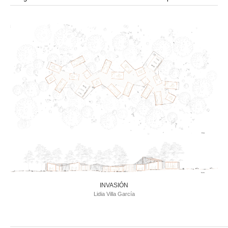
modular
modulos
modulo
mercado
modulación
módulo
módulos
movimiento
música
monasterio
movilidad
mujeres
naturaleza
paisaje
negociaciones
nómada
nucleos
olivos
paisaje productivo
pasarelas
paneles solares
paragüas
parking
producción
plantas
pintura
plegable
prefabricado
presa
private
pueblo de
productivo
protección de los ecosistemas
colonización
recorrido
rave
regadío
regeneración
ruinas
rio
social
remolacha
retiro
ruina
sistema
sociedad
tejido
tecnología
sostenibilidad
sota
sombra
telas
torre
temporeros
territorio
tierra
temporalidad
tiempo
torres
turismo
trama urbana
urbanismo
trabajo
transporte
vegetacion
vegetación
viñedos
vino
vision
vertedero
vivienda
visión
vivienda en
vivienda adosada
vivienda temporal
vivienda minima
altura
vivienda social
INVASIÓN
yoga
Lidia Villa García