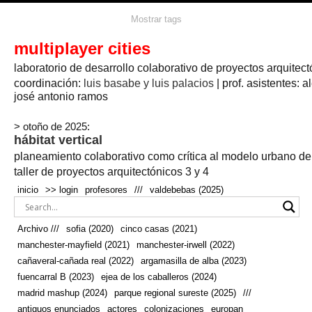
agua
agricultura
Mostrar tags
#propuestas
agricultura circular
aire
aislamiento
arboles
amapolas
arquitectura
arquitectura flexible
multiplayer cities
arquitectura textil
arte
axonometría
artesanía
artistas
badajoz
bicicletas
laboratorio de desarrollo colaborativo de proyectos arquitect
biodiversidad
biorrefinería
biotecnología
bloque lineal
cañada
bodega
botánica
caminos
camping
campo
coordinación:
bosque
luis basabe y luis palacios
| prof. asistentes: a
real
josé antonio ramos
cañaveral
canal
caravanas
casapatio
casas flotantes
castilla-la-mancha
cinco casas
.
ceramica
cincocasas
ciudad
> otoño de 2025:
comic
real
cocina
colaboración
colores
combinatoria
comunidad
hábitat vertical
conexiones
autonoma
conectar
confinamiento
contaminacion
cultivo
cooperativa
crecimiento
deporte
planeamiento colaborativo como crítica al modelo urbano d
cueva
cultivos
don
ecosistema
embalse
quijote
ejea de los caballeros
energías
taller de proyectos arquitectónicos 3 y 4
enterrado
renovables
espacio social
espacio verde
especies
inicio
>> login
profesores
///
valdebebas (2025)
europan
estructura
fachada
fauna
excavado
extensivo
fernández del amo
flexibilidad
festival
fiesta
fotomontaje
Archivo ///
sofia (2020)
cinco casas (2021)
fuencarral b
gastronomía
geologia
geometrización curvas de
manchester-mayfield (2021)
manchester-irwell (2022)
habitat
hábitat
nivel
grúas
habitar
hotel
huesca
cañaveral-cañada real (2022)
argamasilla de alba (2023)
infraestructura
invernadero
jardin
inmigración
instalaciones
fuencarral B (2023)
ejea de los caballeros (2024)
laguna
lineal
madrid
madera
línea del tiempo
longitudinal
madrid mashup (2024)
parque regional sureste (2025)
///
manchester
mapeo
mayfield
marihuana
meditación
antiguos enunciados
actores
colonizaciones
europan