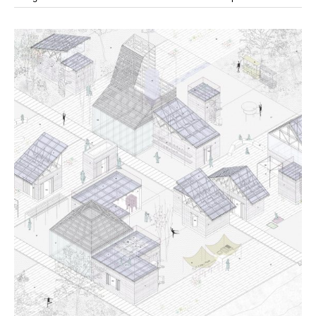
modular
modulos
modulo
mercado
modulación
módulo
módulos
movimiento
música
monasterio
movilidad
mujeres
naturaleza
paisaje
negociaciones
nómada
nucleos
olivos
paisaje productivo
pasarelas
paneles solares
paragüas
parking
producción
plantas
pintura
plegable
prefabricado
presa
private
pueblo de
productivo
protección de los ecosistemas
colonización
recorrido
rave
regadío
regeneración
ruinas
rio
social
remolacha
retiro
ruina
sistema
sociedad
tejido
tecnología
sostenibilidad
sota
sombra
telas
torre
temporeros
territorio
tierra
temporalidad
tiempo
torres
turismo
trama urbana
urbanismo
trabajo
transporte
vegetacion
vegetación
viñedos
vino
vision
vertedero
vivienda
visión
vivienda en
vivienda adosada
vivienda temporal
vivienda minima
altura
vivienda social
yoga