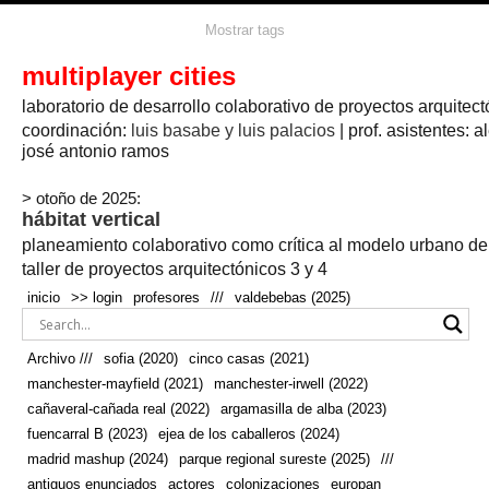
agua
agricultura
Mostrar tags
#propuestas
agricultura circular
aire
aislamiento
arboles
amapolas
arquitectura
arquitectura flexible
multiplayer cities
arquitectura textil
arte
axonometría
artesanía
artistas
badajoz
bicicletas
laboratorio de desarrollo colaborativo de proyectos arquitect
biodiversidad
biorrefinería
biotecnología
bloque lineal
cañada
bodega
botánica
caminos
camping
campo
coordinación:
bosque
luis basabe y luis palacios
| prof. asistentes: a
real
josé antonio ramos
cañaveral
canal
caravanas
casapatio
casas flotantes
castilla-la-mancha
cinco casas
.
ceramica
cincocasas
ciudad
> otoño de 2025:
comic
real
cocina
colaboración
colores
combinatoria
comunidad
hábitat vertical
conexiones
autonoma
conectar
confinamiento
contaminacion
cultivo
cooperativa
crecimiento
deporte
planeamiento colaborativo como crítica al modelo urbano d
cueva
cultivos
don
ecosistema
embalse
quijote
ejea de los caballeros
energías
taller de proyectos arquitectónicos 3 y 4
enterrado
renovables
espacio social
espacio verde
especies
inicio
>> login
profesores
///
valdebebas (2025)
europan
estructura
fachada
fauna
excavado
extensivo
fernández del amo
flexibilidad
festival
fiesta
fotomontaje
Archivo ///
sofia (2020)
cinco casas (2021)
fuencarral b
gastronomía
geologia
geometrización curvas de
manchester-mayfield (2021)
manchester-irwell (2022)
habitat
hábitat
nivel
grúas
habitar
hotel
huesca
cañaveral-cañada real (2022)
argamasilla de alba (2023)
infraestructura
invernadero
jardin
inmigración
instalaciones
fuencarral B (2023)
ejea de los caballeros (2024)
laguna
lineal
madrid
madera
línea del tiempo
longitudinal
madrid mashup (2024)
parque regional sureste (2025)
///
manchester
mapeo
mayfield
marihuana
meditación
antiguos enunciados
actores
colonizaciones
europan