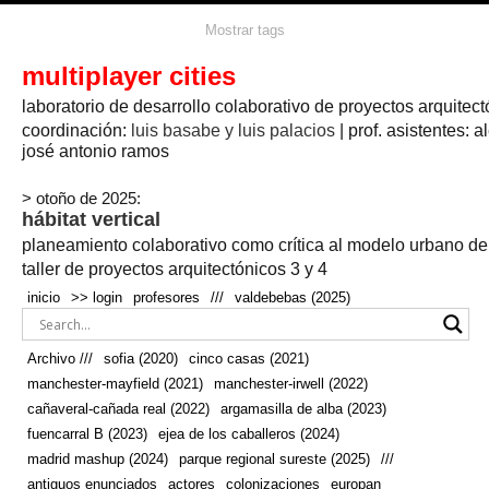
agua
agricultura
Mostrar tags
#propuestas
agricultura circular
aire
aislamiento
arboles
amapolas
arquitectura
arquitectura flexible
multiplayer cities
arquitectura textil
arte
axonometría
artesanía
artistas
badajoz
bicicletas
laboratorio de desarrollo colaborativo de proyectos arquitect
biodiversidad
biorrefinería
biotecnología
bloque lineal
cañada
bodega
botánica
caminos
camping
campo
coordinación:
bosque
luis basabe y luis palacios
| prof. asistentes: a
real
josé antonio ramos
cañaveral
canal
caravanas
casapatio
casas flotantes
castilla-la-mancha
cinco casas
.
ceramica
cincocasas
ciudad
> otoño de 2025:
comic
real
cocina
colaboración
colores
combinatoria
comunidad
hábitat vertical
conexiones
autonoma
conectar
confinamiento
contaminacion
cultivo
cooperativa
crecimiento
deporte
planeamiento colaborativo como crítica al modelo urbano d
cueva
cultivos
don
ecosistema
embalse
quijote
ejea de los caballeros
energías
taller de proyectos arquitectónicos 3 y 4
enterrado
renovables
espacio social
espacio verde
especies
inicio
>> login
profesores
///
valdebebas (2025)
europan
estructura
fachada
fauna
excavado
extensivo
fernández del amo
flexibilidad
festival
fiesta
fotomontaje
Archivo ///
sofia (2020)
cinco casas (2021)
fuencarral b
gastronomía
geologia
geometrización curvas de
manchester-mayfield (2021)
manchester-irwell (2022)
habitat
hábitat
nivel
grúas
habitar
hotel
huesca
cañaveral-cañada real (2022)
argamasilla de alba (2023)
infraestructura
invernadero
jardin
inmigración
instalaciones
fuencarral B (2023)
ejea de los caballeros (2024)
laguna
lineal
madrid
madera
línea del tiempo
longitudinal
madrid mashup (2024)
parque regional sureste (2025)
///
manchester
mapeo
mayfield
marihuana
meditación
antiguos enunciados
actores
colonizaciones
europan