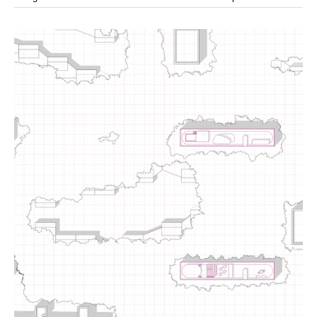
modular
módulos
modulo
mercado
modulación
módulo
modulos
movimiento
música
monasterio
movilidad
mujeres
naturaleza
paisaje
negociaciones
nómada
nucleos
olivos
paisaje productivo
pasarelas
paneles solares
paragüas
parking
producción
plantas
pintura
plegable
prefabricado
presa
private
pueblo de
productivo
protección de los ecosistemas
colonización
recorrido
rave
regadío
regeneración
ruinas
rio
social
remolacha
retiro
ruina
sistema
sociedad
tejido
tecnología
sostenibilidad
sota
sombra
telas
torre
temporeros
territorio
tierra
temporalidad
tiempo
torres
turismo
trama urbana
urbanismo
trabajo
transporte
vegetacion
vegetación
viñedos
vino
vision
vertedero
vivienda
visión
vivienda en
vivienda adosada
vivienda temporal
vivienda minima
altura
vivienda social
yoga