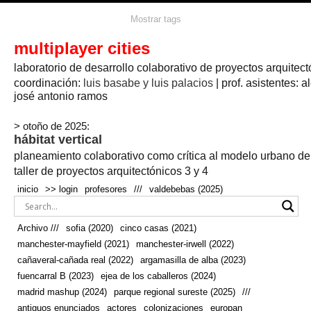
agua
agricultura
Mostrar tags
#propuestas
agricultura circular
aire
aislamiento
arboles
amapolas
arquitectura
arquitectura flexible
multiplayer cities
arquitectura textil
arte
axonometría
artesanía
artistas
badajoz
bicicletas
laboratorio de desarrollo colaborativo de proyectos arquitect
biodiversidad
biorrefinería
biotecnología
bloque lineal
cañada
bodega
botánica
caminos
camping
campo
coordinación:
bosque
luis basabe y luis palacios
| prof. asistentes: a
real
josé antonio ramos
cañaveral
canal
caravanas
casapatio
casas flotantes
castilla-la-mancha
cinco casas
.
ceramica
cincocasas
ciudad
> otoño de 2025:
comic
real
cocina
colaboración
colores
combinatoria
comunidad
hábitat vertical
conexiones
autonoma
conectar
confinamiento
contaminacion
cultivo
cooperativa
crecimiento
deporte
planeamiento colaborativo como crítica al modelo urbano d
cueva
cultivos
don
ecosistema
embalse
quijote
ejea de los caballeros
energías
taller de proyectos arquitectónicos 3 y 4
enterrado
renovables
espacio social
espacio verde
especies
inicio
>> login
profesores
///
valdebebas (2025)
europan
estructura
fachada
fauna
excavado
extensivo
fernández del amo
flexibilidad
festival
fiesta
fotomontaje
Archivo ///
sofia (2020)
cinco casas (2021)
fuencarral b
gastronomía
geologia
geometrización curvas de
manchester-mayfield (2021)
manchester-irwell (2022)
habitat
hábitat
nivel
grúas
habitar
hotel
huesca
cañaveral-cañada real (2022)
argamasilla de alba (2023)
infraestructura
invernadero
jardin
inmigración
instalaciones
fuencarral B (2023)
ejea de los caballeros (2024)
laguna
lineal
madrid
madera
línea del tiempo
longitudinal
madrid mashup (2024)
parque regional sureste (2025)
///
manchester
mapeo
mayfield
marihuana
meditación
antiguos enunciados
actores
colonizaciones
europan