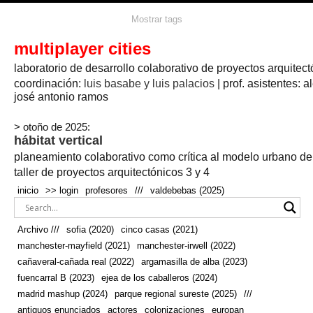
agua
agricultura
Mostrar tags
#propuestas
agricultura circular
aire
aislamiento
arboles
amapolas
arquitectura
arquitectura flexible
multiplayer cities
arquitectura textil
arte
axonometría
artesanía
artistas
badajoz
bicicletas
laboratorio de desarrollo colaborativo de proyectos arquitect
biodiversidad
biorrefinería
biotecnología
bloque lineal
cañada
bodega
botánica
caminos
camping
campo
coordinación:
bosque
luis basabe y luis palacios
| prof. asistentes: a
real
josé antonio ramos
cañaveral
canal
caravanas
casapatio
casas flotantes
castilla-la-mancha
cinco casas
.
ceramica
cincocasas
ciudad
> otoño de 2025:
comic
real
cocina
colaboración
colores
combinatoria
comunidad
hábitat vertical
conexiones
autonoma
conectar
confinamiento
contaminacion
cultivo
cooperativa
crecimiento
deporte
planeamiento colaborativo como crítica al modelo urbano d
cueva
cultivos
don
ecosistema
embalse
quijote
ejea de los caballeros
energías
taller de proyectos arquitectónicos 3 y 4
enterrado
renovables
espacio social
espacio verde
especies
inicio
>> login
profesores
///
valdebebas (2025)
europan
estructura
fachada
fauna
excavado
extensivo
fernández del amo
flexibilidad
festival
fiesta
fotomontaje
Archivo ///
sofia (2020)
cinco casas (2021)
fuencarral b
gastronomía
geologia
geometrización curvas de
manchester-mayfield (2021)
manchester-irwell (2022)
habitat
hábitat
nivel
grúas
habitar
hotel
huesca
cañaveral-cañada real (2022)
argamasilla de alba (2023)
infraestructura
invernadero
jardin
inmigración
instalaciones
fuencarral B (2023)
ejea de los caballeros (2024)
laguna
lineal
madrid
madera
línea del tiempo
longitudinal
madrid mashup (2024)
parque regional sureste (2025)
///
manchester
mapeo
mayfield
marihuana
meditación
antiguos enunciados
actores
colonizaciones
europan