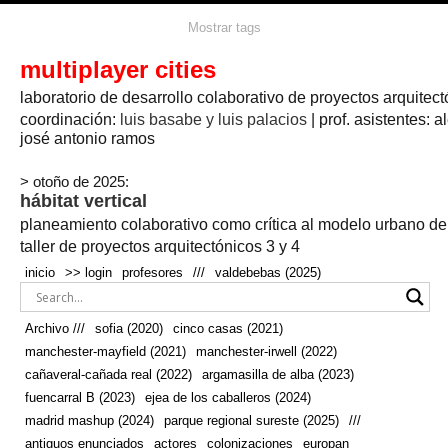
agua
agricultura
Mostrar tags
#propuestas
agricultura circular
aire
aislamiento
arboles
amapolas
arquitectura
arquitectura flexible
multiplayer cities
arquitectura textil
arte
axonometría
artesanía
artistas
badajoz
bicicletas
laboratorio de desarrollo colaborativo de proyectos arquitect
biodiversidad
biorrefinería
biotecnología
bloque lineal
cañada
bodega
botánica
caminos
camping
campo
coordinación:
bosque
luis basabe y luis palacios
| prof. asistentes: a
real
josé antonio ramos
cañaveral
canal
caravanas
casapatio
casas flotantes
castilla-la-mancha
cinco casas
.
ceramica
cincocasas
ciudad
> otoño de 2025:
comic
real
cocina
colaboración
colores
combinatoria
comunidad
hábitat vertical
conexiones
autonoma
conectar
confinamiento
contaminacion
cultivo
cooperativa
crecimiento
deporte
planeamiento colaborativo como crítica al modelo urbano d
cueva
cultivos
don
ecosistema
embalse
quijote
ejea de los caballeros
energías
taller de proyectos arquitectónicos 3 y 4
enterrado
renovables
espacio social
espacio verde
especies
inicio
>> login
profesores
///
valdebebas (2025)
europan
estructura
fachada
fauna
excavado
extensivo
fernández del amo
flexibilidad
festival
fiesta
fotomontaje
Archivo ///
sofia (2020)
cinco casas (2021)
fuencarral b
gastronomía
geologia
geometrización curvas de
manchester-mayfield (2021)
manchester-irwell (2022)
habitat
hábitat
nivel
grúas
habitar
hotel
huesca
cañaveral-cañada real (2022)
argamasilla de alba (2023)
infraestructura
invernadero
jardin
inmigración
instalaciones
fuencarral B (2023)
ejea de los caballeros (2024)
laguna
lineal
madrid
madera
línea del tiempo
longitudinal
madrid mashup (2024)
parque regional sureste (2025)
///
manchester
mapeo
mayfield
marihuana
meditación
antiguos enunciados
actores
colonizaciones
europan