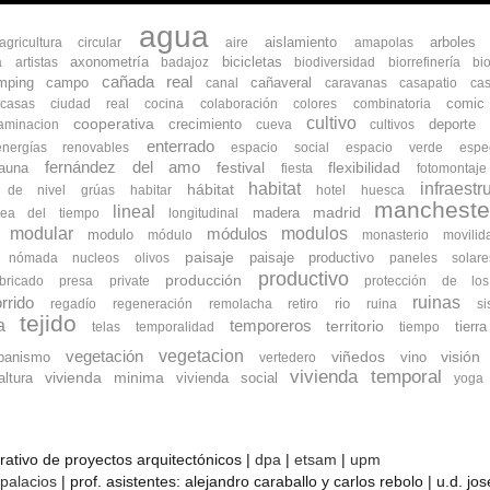
agua
aislamiento
arboles
agricultura circular
aire
amapolas
axonometría
bicicletas
a
artistas
badajoz
biodiversidad
biorrefinería
bi
cañada real
mping
campo
cañaveral
canal
caravanas
casapatio
cas
comic
ocasas
ciudad real
cocina
colaboración
colores
combinatoria
cultivo
cooperativa
crecimiento
deporte
aminacion
cueva
cultivos
enterrado
energías renovables
espacio social
espacio verde
espe
fernández del amo
flexibilidad
fauna
festival
fiesta
fotomontaje
habitat
infraestr
hábitat
s de nivel
grúas
habitar
hotel
huesca
mancheste
lineal
madrid
madera
nea del tiempo
longitudinal
modular
modulos
módulos
modulo
módulo
monasterio
movilid
paisaje
paisaje productivo
nómada
nucleos
olivos
paneles solare
productivo
producción
bricado
presa
private
protección de lo
ruinas
rrido
rio
regadío
regeneración
remolacha
retiro
ruina
s
tejido
a
temporeros
territorio
tierra
telas
temporalidad
tiempo
vegetacion
vegetación
banismo
viñedos
vino
visión
vertedero
vivienda temporal
vivienda minima
ltura
vivienda social
yoga
orativo de proyectos arquitectónicos |
dpa
|
etsam
|
upm
 palacios
| prof. asistentes: alejandro caraballo y carlos rebolo | u.d. j