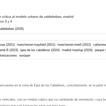
 crítica al modelo urbano de valdebebas, madrid
cos 3 y 4
valdebebas (2025)
asas (2021)
manchester-mayfield (2021)
manchester-irwell (2022)
cañaveral
arral B (2023)
ejea de los caballeros (2024)
madrid mashup (2024)
parque r
lonizaciones
europan
encuentra en la zona de Ejea de los Caballeros, concretamente, en la parte 
es verticales, con un módulo cúbico que va cambiando de orientación, cuya fu
iclistas que van a hacer las rutas por esta zona.