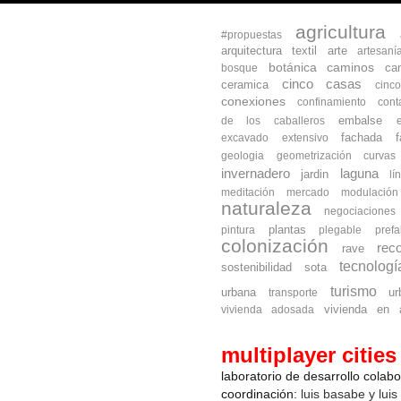
agricultura
#propuestas
arquitectura textil
arte
artesaní
botánica
caminos
ca
bosque
cinco casas
ceramica
cinc
conexiones
confinamiento
cont
embalse
de los caballeros
fachada
excavado
extensivo
geologia
geometrización curva
invernadero
laguna
jardin
lí
meditación
mercado
modulación
naturaleza
negociaciones
plantas
pintura
plegable
prefa
colonización
reco
rave
tecnologí
sostenibilidad
sota
turismo
urbana
ur
transporte
vivienda en a
vivienda adosada
multiplayer cities
laboratorio de desarrollo colab
coordinación:
luis basabe y luis