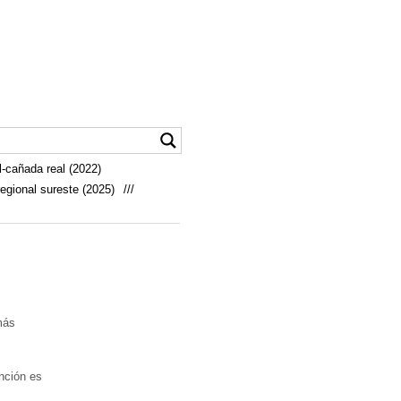
-cañada real (2022)
egional sureste (2025)
///
más
nción es