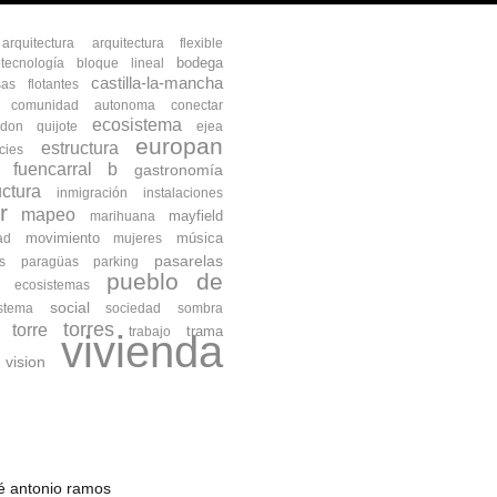
arquitectura
arquitectura flexible
bodega
otecnología
bloque lineal
castilla-la-mancha
as flotantes
comunidad autonoma
conectar
ecosistema
don quijote
ejea
europan
estructura
cies
fuencarral b
gastronomía
uctura
inmigración
instalaciones
r
mapeo
mayfield
marihuana
movimiento
música
ad
mujeres
pasarelas
s
paragüas
parking
pueblo de
s ecosistemas
social
istema
sociedad
sombra
torres
torre
trama
trabajo
vivienda
vision
osé antonio ramos