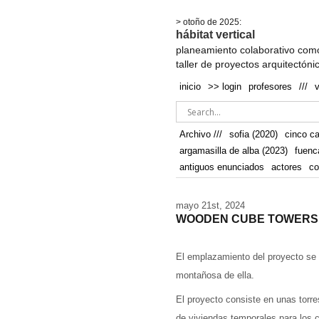
.
> otoño de 2025:
hábitat vertical
planeamiento colaborativo como
taller de proyectos arquitectóni
inicio
>> login
profesores
///
Archivo ///
sofia (2020)
cinco c
argamasilla de alba (2023)
fuenc
antiguos enunciados
actores
co
mayo 21st, 2024
WOODEN CUBE TOWERS
El emplazamiento del proyecto se 
montañosa de ella.
El proyecto consiste en unas torr
de viviendas temporales para los c