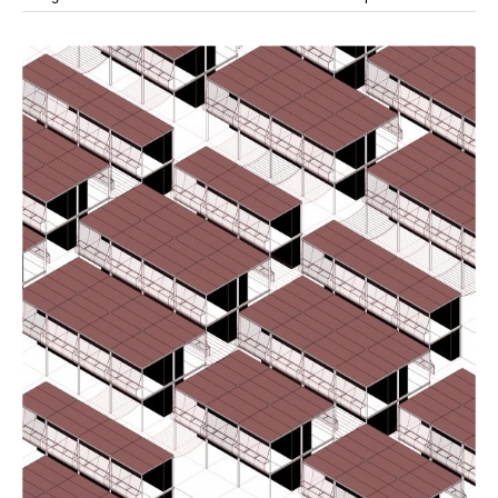
modular
módulos
modulo
mercado
modulación
módulo
modulos
movimiento
música
monasterio
movilidad
mujeres
naturaleza
paisaje
negociaciones
nómada
nucleos
olivos
paisaje productivo
pasarelas
paneles solares
paragüas
parking
producción
plantas
pintura
plegable
prefabricado
presa
private
pueblo de
productivo
protección de los ecosistemas
colonización
recorrido
rave
regadío
regeneración
ruinas
rio
social
remolacha
retiro
ruina
sistema
sociedad
tejido
tecnología
sostenibilidad
sota
sombra
telas
torre
temporeros
territorio
tierra
temporalidad
tiempo
torres
turismo
trama urbana
urbanismo
trabajo
transporte
vegetacion
vegetación
viñedos
vino
visión
vertedero
vivienda
vision
vivienda en
vivienda adosada
vivienda temporal
vivienda minima
altura
vivienda social
yoga