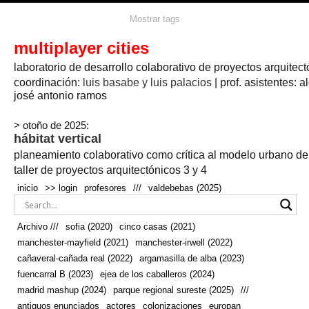
agua
agricultura
Mostrar tags
#propuestas
agricultura circular
aire
aislamiento
arboles
amapolas
arquitectura
arquitectura flexible
multiplayer cities
arquitectura textil
arte
axonometría
artesanía
artistas
badajoz
bicicletas
laboratorio de desarrollo colaborativo de proyectos arquitect
biodiversidad
biorrefinería
biotecnología
bloque lineal
cañada
bodega
botánica
caminos
camping
campo
coordinación:
bosque
luis basabe y luis palacios
| prof. asistentes: a
real
josé antonio ramos
cañaveral
canal
caravanas
casapatio
casas flotantes
castilla-la-mancha
cinco casas
.
ceramica
cincocasas
ciudad
> otoño de 2025:
comic
real
cocina
colaboración
colores
combinatoria
comunidad
hábitat vertical
conexiones
autonoma
conectar
confinamiento
contaminacion
cultivo
cooperativa
crecimiento
deporte
planeamiento colaborativo como crítica al modelo urbano d
cueva
cultivos
don
ecosistema
embalse
quijote
ejea de los caballeros
energías
taller de proyectos arquitectónicos 3 y 4
enterrado
renovables
espacio social
espacio verde
especies
inicio
>> login
profesores
///
valdebebas (2025)
europan
estructura
fachada
fauna
excavado
extensivo
fernández del amo
flexibilidad
festival
fiesta
fotomontaje
Archivo ///
sofia (2020)
cinco casas (2021)
fuencarral b
gastronomía
geologia
geometrización curvas de
manchester-mayfield (2021)
manchester-irwell (2022)
habitat
hábitat
nivel
grúas
habitar
hotel
huesca
cañaveral-cañada real (2022)
argamasilla de alba (2023)
infraestructura
invernadero
jardin
inmigración
instalaciones
fuencarral B (2023)
ejea de los caballeros (2024)
laguna
lineal
madrid
madera
línea del tiempo
longitudinal
madrid mashup (2024)
parque regional sureste (2025)
///
manchester
mapeo
mayfield
marihuana
meditación
antiguos enunciados
actores
colonizaciones
europan