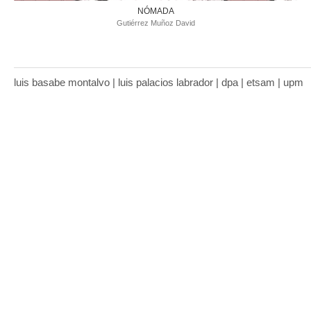
NÓMADA
Gutiérrez Muñoz David
luis basabe montalvo | luis palacios labrador | dpa | etsam | upm