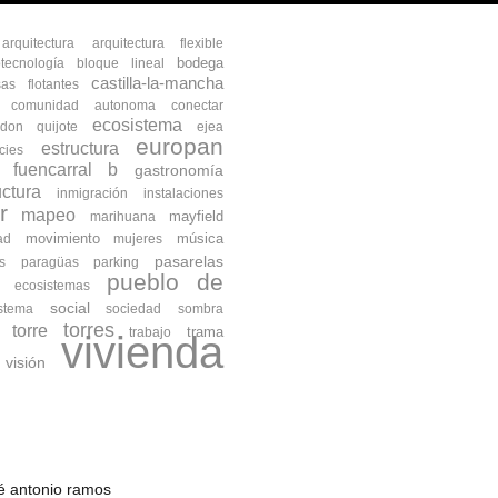
arquitectura
arquitectura flexible
bodega
otecnología
bloque lineal
castilla-la-mancha
as flotantes
comunidad autonoma
conectar
ecosistema
don quijote
ejea
europan
estructura
cies
fuencarral b
gastronomía
uctura
inmigración
instalaciones
r
mapeo
mayfield
marihuana
movimiento
música
ad
mujeres
pasarelas
s
paragüas
parking
pueblo de
s ecosistemas
social
istema
sociedad
sombra
torres
torre
trama
trabajo
vivienda
visión
osé antonio ramos