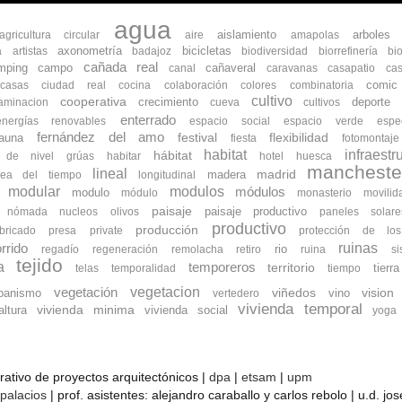
agua
aislamiento
arboles
agricultura circular
aire
amapolas
axonometría
bicicletas
a
artistas
badajoz
biodiversidad
biorrefinería
bi
cañada real
mping
campo
cañaveral
canal
caravanas
casapatio
cas
comic
ocasas
ciudad real
cocina
colaboración
colores
combinatoria
cultivo
cooperativa
crecimiento
deporte
aminacion
cueva
cultivos
enterrado
energías renovables
espacio social
espacio verde
espe
fernández del amo
flexibilidad
fauna
festival
fiesta
fotomontaje
habitat
infraestr
hábitat
s de nivel
grúas
habitar
hotel
huesca
mancheste
lineal
madrid
madera
nea del tiempo
longitudinal
modular
modulos
módulos
modulo
módulo
monasterio
movilid
paisaje
paisaje productivo
nómada
nucleos
olivos
paneles solare
productivo
producción
bricado
presa
private
protección de lo
ruinas
rrido
rio
regadío
regeneración
remolacha
retiro
ruina
s
tejido
a
temporeros
territorio
tierra
telas
temporalidad
tiempo
vegetacion
vegetación
banismo
viñedos
vino
vision
vertedero
vivienda temporal
vivienda minima
ltura
vivienda social
yoga
orativo de proyectos arquitectónicos |
dpa
|
etsam
|
upm
 palacios
| prof. asistentes: alejandro caraballo y carlos rebolo | u.d. j