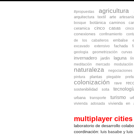
agricultura
#propuestas
arquitectura textil
arte
artesaní
botánica
caminos
ca
bosque
cinco casas
ceramica
cinc
conexiones
confinamiento
cont
embalse
de los caballeros
fachada
excavado
extensivo
geologia
geometrización curva
invernadero
laguna
jardin
lí
meditación
mercado
modulación
naturaleza
negociaciones
plantas
pintura
plegable
prefa
colonización
reco
rave
tecnologí
sostenibilidad
sota
turismo
urbana
ur
transporte
vivienda en a
vivienda adosada
multiplayer cities
laboratorio de desarrollo colab
coordinación:
luis basabe y luis