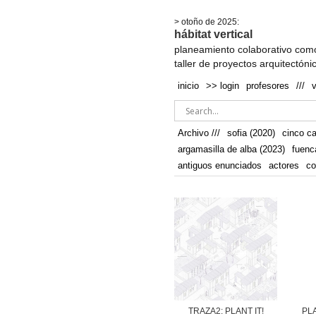
.
> otoño de 2025:
hábitat vertical
planeamiento colaborativo como
taller de proyectos arquitectóni
inicio
>> login
profesores
///
Archivo ///
sofia (2020)
cinco c
argamasilla de alba (2023)
fuenc
antiguos enunciados
actores
co
TRAZA2: PLANT IT!
PL