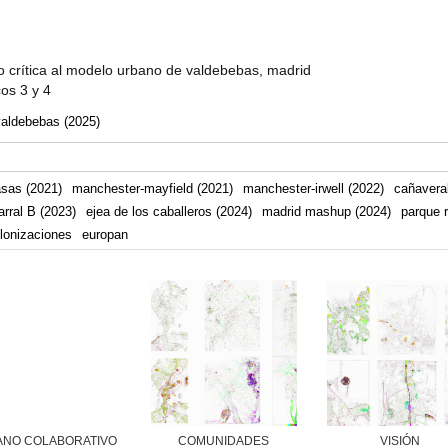
 crítica al modelo urbano de valdebebas, madrid
cos 3 y 4
valdebebas (2025)
asas (2021)
manchester-mayfield (2021)
manchester-irwell (2022)
cañaveral
arral B (2023)
ejea de los caballeros (2024)
madrid mashup (2024)
parque r
lonizaciones
europan
ANO COLABORATIVO
COMUNIDADES
VISIÓN