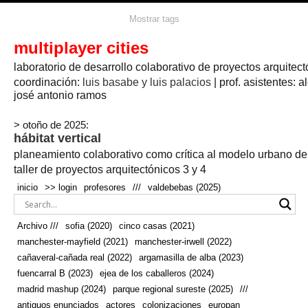
agua
agricultura
Mostrar tags
#propuestas
agricultura circular
aire
aislamiento
arboles
amapolas
arquitectura
arquitectura flexible
multiplayer cities
arquitectura textil
arte
axonometría
artesanía
artistas
badajoz
bicicletas
laboratorio de desarrollo colaborativo de proyectos arquitect
biodiversidad
biorrefinería
biotecnología
bloque lineal
cañada
bodega
botánica
caminos
camping
campo
coordinación:
bosque
luis basabe y luis palacios
| prof. asistentes: a
real
josé antonio ramos
cañaveral
canal
caravanas
casapatio
casas flotantes
castilla-la-mancha
cinco casas
.
ceramica
cincocasas
ciudad
> otoño de 2025:
comic
real
cocina
colaboración
colores
combinatoria
comunidad
hábitat vertical
conexiones
autonoma
conectar
confinamiento
contaminacion
cultivo
cooperativa
crecimiento
deporte
planeamiento colaborativo como crítica al modelo urbano d
cueva
cultivos
don
ecosistema
embalse
quijote
ejea de los caballeros
energías
taller de proyectos arquitectónicos 3 y 4
enterrado
renovables
espacio social
espacio verde
especies
inicio
>> login
profesores
///
valdebebas (2025)
europan
estructura
fachada
fauna
excavado
extensivo
fernández del amo
flexibilidad
festival
fiesta
fotomontaje
Archivo ///
sofia (2020)
cinco casas (2021)
fuencarral b
gastronomía
geologia
geometrización curvas de
manchester-mayfield (2021)
manchester-irwell (2022)
habitat
hábitat
nivel
grúas
habitar
hotel
huesca
cañaveral-cañada real (2022)
argamasilla de alba (2023)
infraestructura
invernadero
jardin
inmigración
instalaciones
fuencarral B (2023)
ejea de los caballeros (2024)
laguna
lineal
madrid
madera
línea del tiempo
longitudinal
madrid mashup (2024)
parque regional sureste (2025)
///
manchester
mapeo
mayfield
marihuana
meditación
antiguos enunciados
actores
colonizaciones
europan