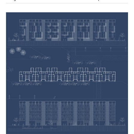
modular
módulos
modulo
mercado
modulación
módulo
modulos
movimiento
música
monasterio
movilidad
mujeres
naturaleza
paisaje
negociaciones
nómada
nucleos
olivos
paisaje productivo
pasarelas
paneles solares
paragüas
parking
producción
plantas
pintura
plegable
prefabricado
presa
private
pueblo de
productivo
protección de los ecosistemas
colonización
recorrido
rave
regadío
regeneración
ruinas
rio
social
remolacha
retiro
ruina
sistema
sociedad
tejido
tecnología
sostenibilidad
sota
sombra
telas
torre
temporeros
territorio
tierra
temporalidad
tiempo
torres
turismo
trama urbana
urbanismo
trabajo
transporte
vegetacion
vegetación
viñedos
vino
vision
vertedero
vivienda
visión
vivienda en
vivienda adosada
vivienda temporal
vivienda minima
altura
vivienda social
yoga